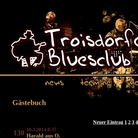
news
termine
me
Gästebuch
Neuer Eintrag
1
2
3
4
16.3.2014 0:37
130
Harald aus O.