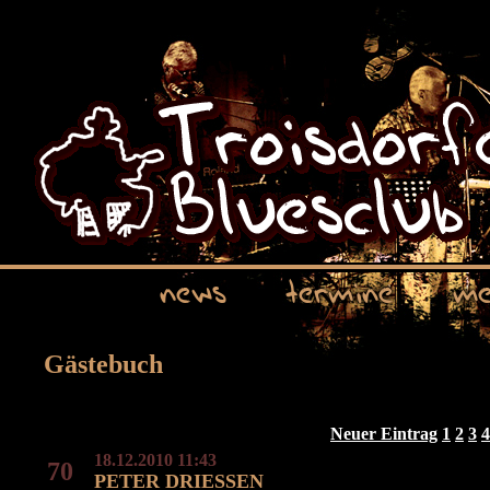
news
termine
me
Gästebuch
Neuer Eintrag
1
2
3
4
18.12.2010 11:43
70
PETER DRIESSEN